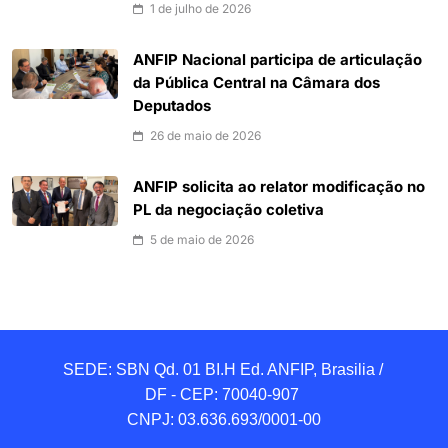
1 de julho de 2026
ANFIP Nacional participa de articulação
da Pública Central na Câmara dos
Deputados
26 de maio de 2026
ANFIP solicita ao relator modificação no
PL da negociação coletiva
5 de maio de 2026
SEDE: SBN Qd. 01 BI.H Ed. ANFIP, Brasilia / 
DF - CEP: 70040-907 

CNPJ: 03.636.693/0001-00