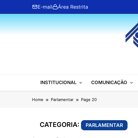
Skip
E-mail
Área Restrita
to
content
ANFIP Nacional
INSTITUCIONAL
COMUNICAÇÃO
Home
Parlamentar
Page 20
CATEGORIA:
PARLAMENTAR