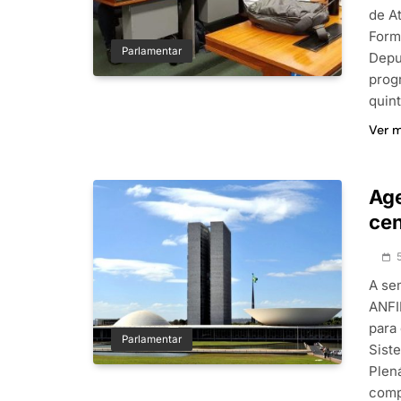
de A
Form
Parlamentar
Depu
prog
quint
Ver 
Age
cen
A se
ANFIP
para
Parlamentar
Siste
Plen
comp