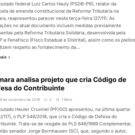
putado federal Luiz Carlos Hauly (PSDB-PR), relator da
osta de emenda constitucional da Reforma Tributária na
ra, reapresentou parecer nesta terça-feira (27/11). As
rações no atual documento incluem medidas previamente
sentas pela Reforma Tributária Solidária, desenvolvida pela
 e Fenafisco (Fisco Estadual e Distrital), assim como os pleito
dizem respeito ao fortalecimento da…
mais
ara analisa projeto que cria Código de
esa do Contribuinte
19 de novembro de 2018
0
1 Mins
putado Heuler Cruvinel (PP/GO) apresentou, na última quarta-
 (/117), o PLP 546/2018, que cria o Código de Defesa do
ribuinte. Trata-se de resgate do PLS 646/1999 Complementar,
ntão senador Jorge Bornhausen (SC), que, segundo o autor,