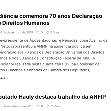
diência comemora 70 anos Declaração
 Direitos Humanos
14 de dezembro de 2018
0
1 Mins
ce-presidente de Aposentadorias e Pensões, José Avelino da
a Neto, representou a ANFIP na audiência pública em
moração aos 70 anos da Declaração Universal dos Direitos
nos e dos 30 anos da Constituição Federal de 1988. A
ncia foi realizada nesta quarta-feira (12) na Comissão de
itos Humanos e Minorias da Câmara dos Deputados,…
mais
utado Hauly destaca trabalho da ANFIP
28 de novembro de 2018
0
2 Mins