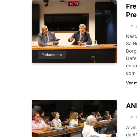
Fre
Pre
Nesta
Sá N
Borg
Parlamentar
Defe
enco
com 
Ver 
ANF
A vi
da A