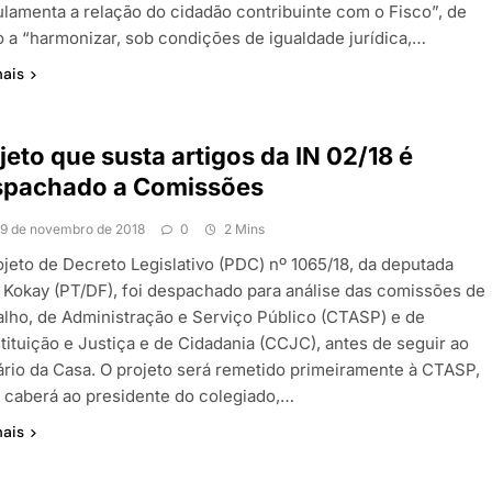
ulamenta a relação do cidadão contribuinte com o Fisco”, de
 a “harmonizar, sob condições de igualdade jurídica,…
mais
jeto que susta artigos da IN 02/18 é
spachado a Comissões
19 de novembro de 2018
0
2 Mins
ojeto de Decreto Legislativo (PDC) nº 1065/18, da deputada
a Kokay (PT/DF), foi despachado para análise das comissões de
alho, de Administração e Serviço Público (CTASP) e de
tituição e Justiça e de Cidadania (CCJC), antes de seguir ao
ário da Casa. O projeto será remetido primeiramente à CTASP,
 caberá ao presidente do colegiado,…
mais