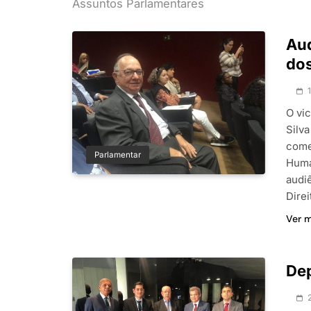
Assuntos Parlamentares
Au
dos
O vi
Silv
come
Parlamentar
Huma
audiê
Dire
Ver 
Dep