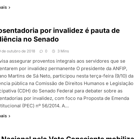
mais
sentadoria por invalidez é pauta de
iência no Senado
9 de outubro de 2018
0
3 Mins
visa assegurar proventos integrais aos servidores que se
entarem por invalidez permanente O presidente da ANFIP,
ano Martins de Sá Neto, participou nesta terça-feira (9/10) da
ência pública na Comissão de Direitos Humanos e Legislação
icipativa (CDH) do Senado Federal para debater sobre as
entadorias por invalidez, com foco na Proposta de Emenda
titucional (PEC) nº 56/2014. A…
mais
 Nacional pelo Voto Consciente mobiliza