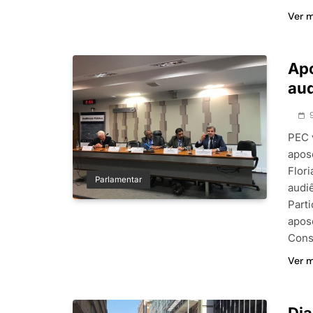
Ver 
Apo
aud
PEC 
apos
Flori
Parlamentar
audi
Part
apos
Cons
Ver 
Dia