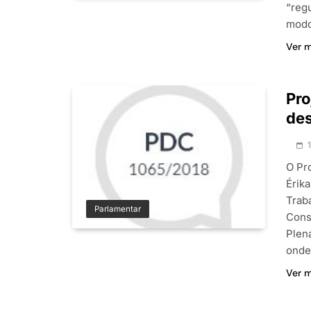
“reg
modo
Ver 
Pro
de
O Pr
Érik
Trab
Parlamentar
Cons
Plen
onde
Ver 