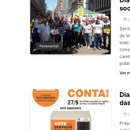
so
Serv
do V
todo 
Parlamentar
cons
cand
públ
Ver 
Dia
das
Prep