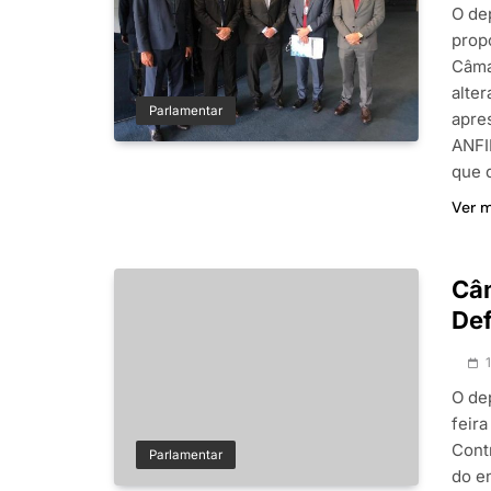
O de
prop
Câma
alte
Parlamentar
apre
ANFIP
que 
Ver 
Câm
Def
O de
feira
Cont
Parlamentar
do e