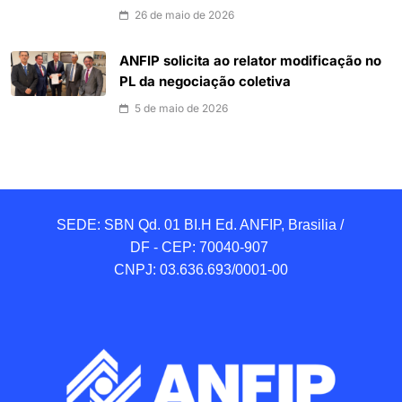
26 de maio de 2026
ANFIP solicita ao relator modificação no
PL da negociação coletiva
5 de maio de 2026
SEDE: SBN Qd. 01 BI.H Ed. ANFIP, Brasilia / 
DF - CEP: 70040-907 

CNPJ: 03.636.693/0001-00