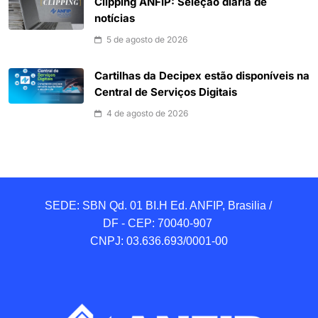
Clipping ANFIP: Seleção diária de
notícias
5 de agosto de 2026
Cartilhas da Decipex estão disponíveis na
Central de Serviços Digitais
4 de agosto de 2026
SEDE: SBN Qd. 01 BI.H Ed. ANFIP, Brasilia / 
DF - CEP: 70040-907 

CNPJ: 03.636.693/0001-00