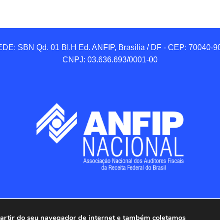
DE: SBN Qd. 01 BI.H Ed. ANFIP, Brasilia / DF - CEP: 70040-90
CNPJ: 03.636.693/0001-00
 partir do seu navegador de internet e também coletamos