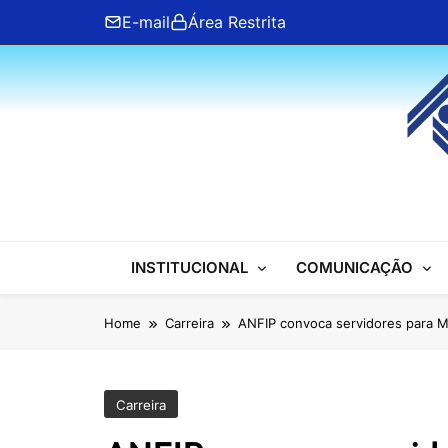
Skip
E-mail
Área Restrita
to
content
ANFIP Nacional
INSTITUCIONAL
COMUNICAÇÃO
Home
Carreira
ANFIP convoca servidores para M
Carreira