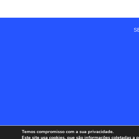
SE
Temos compromisso com a sua privacidade.
Este site usa cookies, que são informações coletadas a