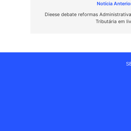
Navegação
de
Dieese debate reformas Administrativa
Tributária em li
Post
SE