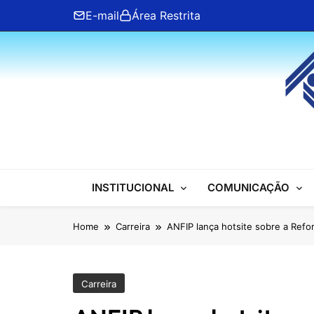
Skip
E-mail
Área Restrita
to
content
ANFIP Nacional
INSTITUCIONAL
COMUNICAÇÃO
Home
Carreira
ANFIP lança hotsite sobre a Refo
Carreira