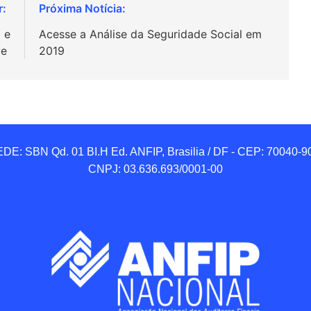
 e
Acesse a Análise da Seguridade Social em
ve
2019
DE: SBN Qd. 01 BI.H Ed. ANFIP, Brasilia / DF - CEP: 70040-90
CNPJ: 03.636.693/0001-00