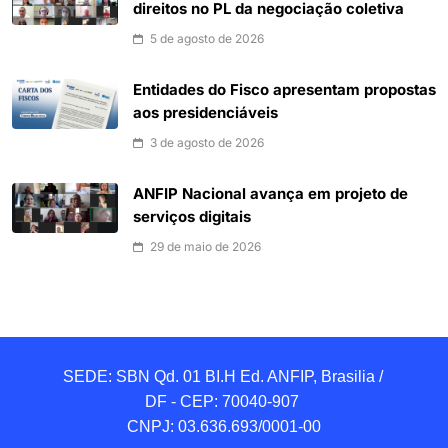
direitos no PL da negociação coletiva
5 de agosto de 2026
Entidades do Fisco apresentam propostas
aos presidenciáveis
3 de agosto de 2026
ANFIP Nacional avança em projeto de
serviços digitais
29 de maio de 2026
SEDE: SBN Qd. 01 BI.H Ed. ANFIP, Brasilia / 
DF - CEP: 70040-907 

CNPJ: 03.636.693/0001-00