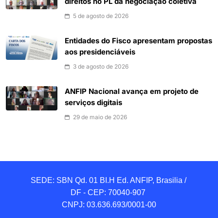
direitos no PL da negociação coletiva
5 de agosto de 2026
Entidades do Fisco apresentam propostas
aos presidenciáveis
3 de agosto de 2026
ANFIP Nacional avança em projeto de
serviços digitais
29 de maio de 2026
SEDE: SBN Qd. 01 BI.H Ed. ANFIP, Brasilia / 
DF - CEP: 70040-907 

CNPJ: 03.636.693/0001-00