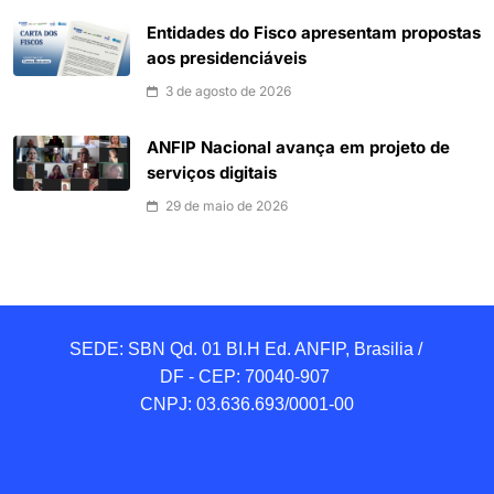
Entidades do Fisco apresentam propostas
aos presidenciáveis
3 de agosto de 2026
ANFIP Nacional avança em projeto de
serviços digitais
29 de maio de 2026
SEDE: SBN Qd. 01 BI.H Ed. ANFIP, Brasilia / 
DF - CEP: 70040-907 

CNPJ: 03.636.693/0001-00