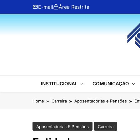
Skip
E-mail
Área Restrita
to
content
ANFIP Nacional
INSTITUCIONAL
COMUNICAÇÃO
Home
Carreira
Aposentadorias e Pensões
En
Aposentadorias E Pensões
Carreira