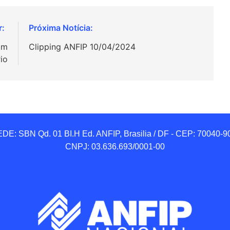
om
Clipping ANFIP 10/04/2024
io
DE: SBN Qd. 01 BI.H Ed. ANFIP, Brasilia / DF - CEP: 70040-90
CNPJ: 03.636.693/0001-00