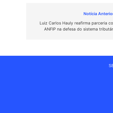
Navegação
de
Luiz Carlos Hauly reafirma parceria c
ANFIP na defesa do sistema tributár
Post
SE