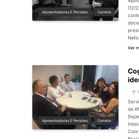
Apos
(12/2
Aposentadorias E Pensões
Carreira
cont
doce
pres
Neto
Ver 
Cog
ide
Serv
da A
Dejan
Aposentadorias E Pensões
Carreira
Inter
Coor
Bras