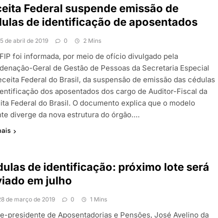
eita Federal suspende emissão de
ulas de identificação de aposentados
15 de abril de 2019
0
2 Mins
FIP foi informada, por meio de ofício divulgado pela
denação-Geral de Gestão de Pessoas da Secretaria Especial
eceita Federal do Brasil, da suspensão de emissão das cédulas
dentificação dos aposentados dos cargo de Auditor-Fiscal da
ita Federal do Brasil. O documento explica que o modelo
nte diverge da nova estrutura do órgão….
mais
ulas de identificação: próximo lote será
iado em julho
28 de março de 2019
0
1 Mins
ce-presidente de Aposentadorias e Pensões, José Avelino da