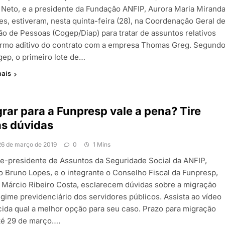
a Neto, e a presidente da Fundação ANFIP, Aurora Maria Mirand
es, estiveram, nesta quinta-feira (28), na Coordenação Geral d
ão de Pessoas (Cogep/Diap) para tratar de assuntos relativos
ermo aditivo do contrato com a empresa Thomas Greg. Segund
gep, o primeiro lote de…
mais
rar para a Funpresp vale a pena? Tire
s dúvidas
26 de março de 2019
0
1 Mins
ce-presidente de Assuntos da Seguridade Social da ANFIP,
o Bruno Lopes, e o integrante o Conselho Fiscal da Funpresp,
 Márcio Ribeiro Costa, esclarecem dúvidas sobre a migração
egime previdenciário dos servidores públicos. Assista ao vídeo
cida qual a melhor opção para seu caso. Prazo para migração
até 29 de março….