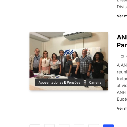
Divi
Ver 
ANF
Par
A AN
reun
trat
Aposentadorias E Pensões
Carreira
ativ
ANFI
Eucé
Ver 