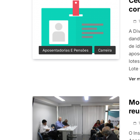
Céd
con
A Di
dand
de id
Aposentadorias E Pensões
Carreira
apos
lote
Lote
Ver 
Mos
reu
O In