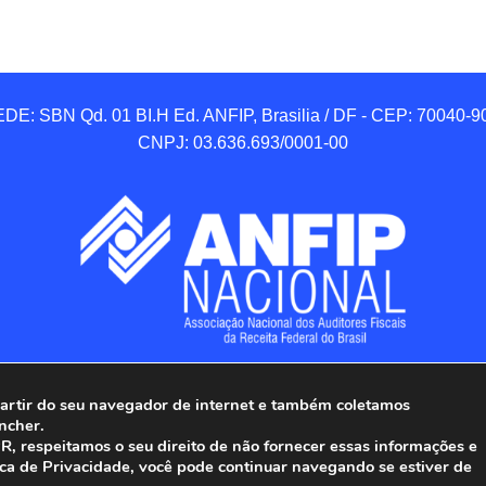
DE: SBN Qd. 01 BI.H Ed. ANFIP, Brasilia / DF - CEP: 70040-90
CNPJ: 03.636.693/0001-00
 partir do seu navegador de internet e também coletamos
ncher.
Associação Nacional dos Auditores Fiscais da Receita Federal do
, respeitamos o seu direito de não fornecer essas informações e
ica de Privacidade, você pode continuar navegando se estiver de
Todos os Direitos Reservados.
