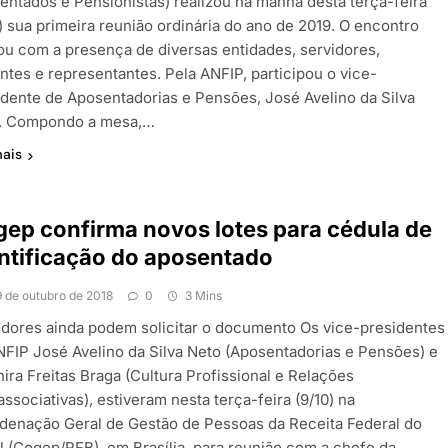
entados e Pensionistas) realizou na manhã desta terça-feira
) sua primeira reunião ordinária do ano de 2019. O encontro
ou com a presença de diversas entidades, servidores,
ntes e representantes. Pela ANFIP, participou o vice-
idente de Aposentadorias e Pensões, José Avelino da Silva
. Compondo a mesa,…
mais
ep confirma novos lotes para cédula de
ntificação do aposentado
9 de outubro de 2018
0
3 Mins
idores ainda podem solicitar o documento Os vice-presidentes
NFIP José Avelino da Silva Neto (Aposentadorias e Pensões) e
ira Freitas Braga (Cultura Profissional e Relações
associativas), estiveram nesta terça-feira (9/10) na
denação Geral de Gestão de Pessoas da Receita Federal do
il (Cogep/RFB), em Brasília, para reunião com a chefe da