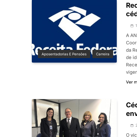
Rec
céd
A AN
Coor
da R
Aposentadorias E Pensões
Carreira
de i
Rece
vige
Ver 
Céd
env
O vi