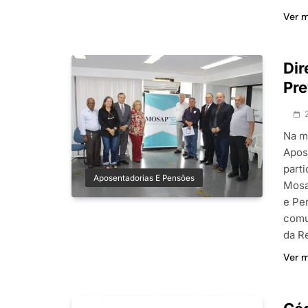
Ver 
Dir
Pre
Na m
Apos
parti
Aposentadorias E Pensões
Mosa
e Pe
comu
da R
Ver 