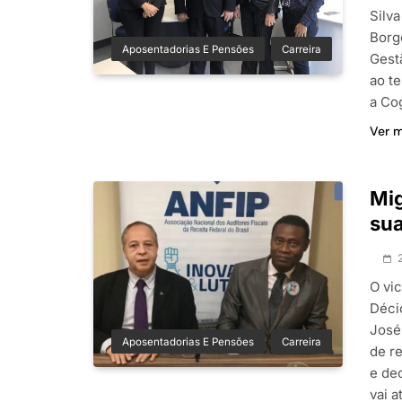
Silv
Borg
Aposentadorias E Pensões
Carreira
Gest
ao t
a Co
Ver 
Mig
sua
O vi
Déci
José
Aposentadorias E Pensões
Carreira
de r
e de
vai 