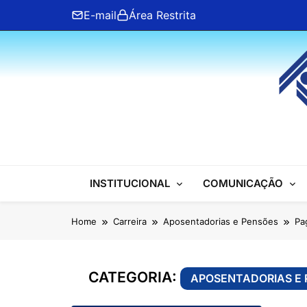
Skip
E-mail
Área Restrita
to
content
ANFIP Nacional
INSTITUCIONAL
COMUNICAÇÃO
Home
Carreira
Aposentadorias e Pensões
Pa
CATEGORIA:
APOSENTADORIAS E 