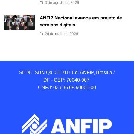
3 de agosto de 2026
ANFIP Nacional avança em projeto de
serviços digitais
29 de maio de 2026
SEDE: SBN Qd. 01 BI.H Ed. ANFIP, Brasilia / 
DF - CEP: 70040-907 

CNPJ: 03.636.693/0001-00