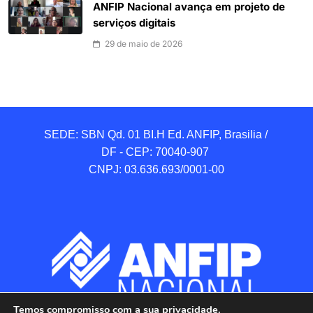
ANFIP Nacional avança em projeto de
serviços digitais
29 de maio de 2026
SEDE: SBN Qd. 01 BI.H Ed. ANFIP, Brasilia / 
DF - CEP: 70040-907 

CNPJ: 03.636.693/0001-00
Temos compromisso com a sua privacidade.