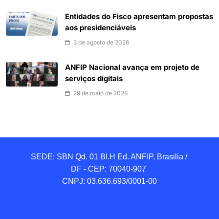
Entidades do Fisco apresentam propostas
aos presidenciáveis
3 de agosto de 2026
ANFIP Nacional avança em projeto de
serviços digitais
29 de maio de 2026
SEDE: SBN Qd. 01 BI.H Ed. ANFIP, Brasilia / 
DF - CEP: 70040-907 

CNPJ: 03.636.693/0001-00