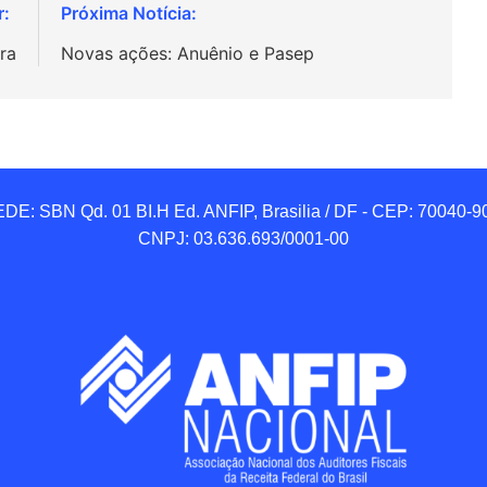
ra
Novas ações: Anuênio e Pasep
DE: SBN Qd. 01 BI.H Ed. ANFIP, Brasilia / DF - CEP: 70040-90
CNPJ: 03.636.693/0001-00