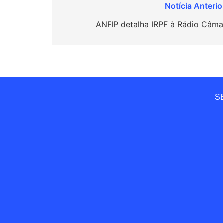
Navegação
de
ANFIP detalha IRPF à Rádio Câma
Post
SE