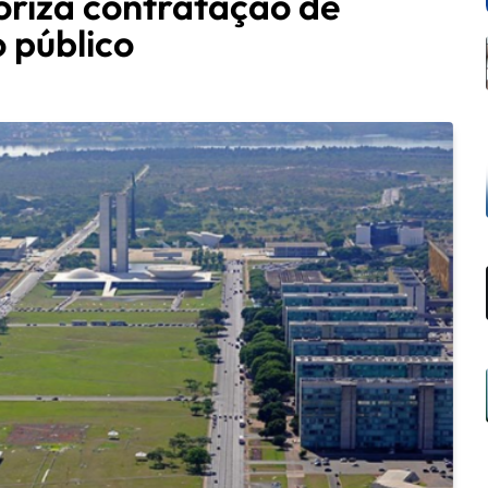
oriza contratação de
 público