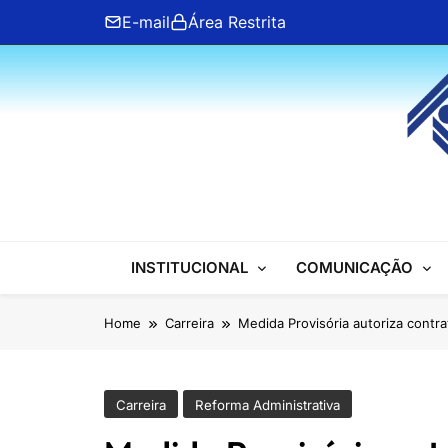
Skip
E-mail
Área Restrita
to
content
ANFIP Nacional
INSTITUCIONAL
COMUNICAÇÃO
Home
Carreira
Medida Provisória autoriza contr
Carreira
Reforma Administrativa