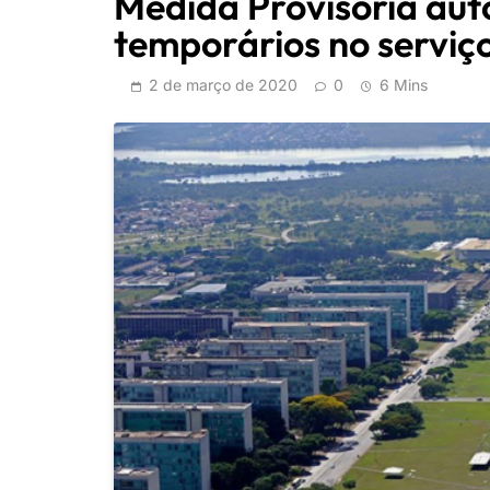
Medida Provisória aut
temporários no serviço
2 de março de 2020
0
6 Mins