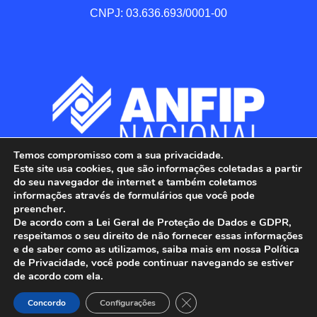
CNPJ: 03.636.693/0001-00
Temos compromisso com a sua privacidade.
Este site usa cookies, que são informações coletadas a partir
do seu navegador de internet e também coletamos
informações através de formulários que você pode
preencher.
De acordo com a Lei Geral de Proteção de Dados e GDPR,
respeitamos o seu direito de não fornecer essas informações
e de saber como as utilizamos, saiba mais em nossa Política
de Privacidade, você pode continuar navegando se estiver
ANFIP - Associação Nacional dos Auditores 
de acordo com ela.
Fiscais da Receita Federal do Brasil.

Close GDPR Cookie Banner
Todos os Direitos Reservados.

Concordo
Configurações