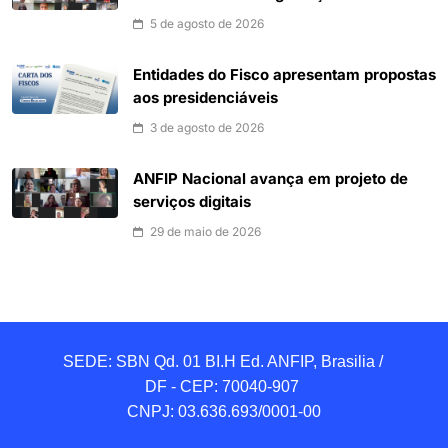
5 de agosto de 2026
Entidades do Fisco apresentam propostas
aos presidenciáveis
3 de agosto de 2026
ANFIP Nacional avança em projeto de
serviços digitais
29 de maio de 2026
SEDE: SBN Qd. 01 BI.H Ed. ANFIP, Brasilia / 
DF - CEP: 70040-907 

CNPJ: 03.636.693/0001-00