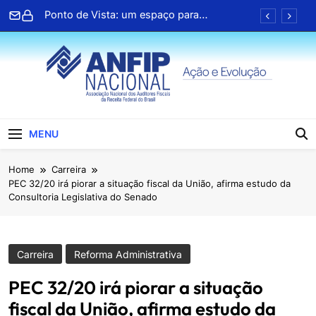
Skip
Ponto de Vista: um espaço para
to
compartilhar ideias
content
Informativo semanal Linha Direta nº 3126
ANFIP Nacional recebe visita da
superintendente da Receita Federal da 4ª
Região Fiscal
Preparativos para o XIX Encontro Nacional
da ANFIP entram na fase final
ANFIP Nacional
Ponto de Vista: um espaço para
MENU
compartilhar ideias
Informativo semanal Linha Direta nº 3126
Home
Carreira
PEC 32/20 irá piorar a situação fiscal da União, afirma estudo da
ANFIP Nacional recebe visita da
Consultoria Legislativa do Senado
superintendente da Receita Federal da 4ª
Região Fiscal
Preparativos para o XIX Encontro Nacional
da ANFIP entram na fase final
Carreira
Reforma Administrativa
PEC 32/20 irá piorar a situação
fiscal da União, afirma estudo da