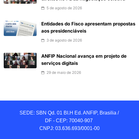
5 de agosto de 2026
Entidades do Fisco apresentam propostas
aos presidenciáveis
3 de agosto de 2026
ANFIP Nacional avança em projeto de
serviços digitais
29 de maio de 2026
SEDE: SBN Qd. 01 BI.H Ed. ANFIP, Brasilia / 
DF - CEP: 70040-907 

CNPJ: 03.636.693/0001-00