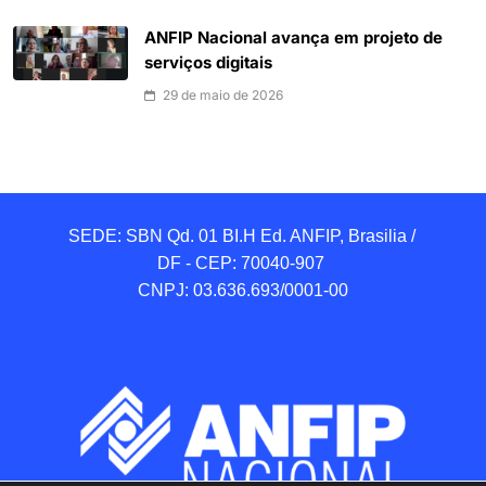
ANFIP Nacional avança em projeto de
serviços digitais
29 de maio de 2026
SEDE: SBN Qd. 01 BI.H Ed. ANFIP, Brasilia / 
DF - CEP: 70040-907 

CNPJ: 03.636.693/0001-00