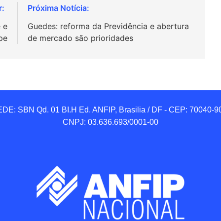
 e
Guedes: reforma da Previdência e abertura
pe
de mercado são prioridades
DE: SBN Qd. 01 BI.H Ed. ANFIP, Brasilia / DF - CEP: 70040-90
CNPJ: 03.636.693/0001-00