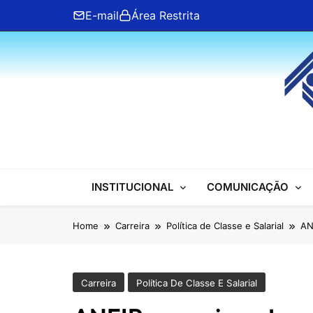
Skip
E-mail
Área Restrita
to
content
ANFIP Nacional
INSTITUCIONAL
COMUNICAÇÃO
Home
Carreira
Política de Classe e Salarial
AN
Carreira
Política De Classe E Salarial