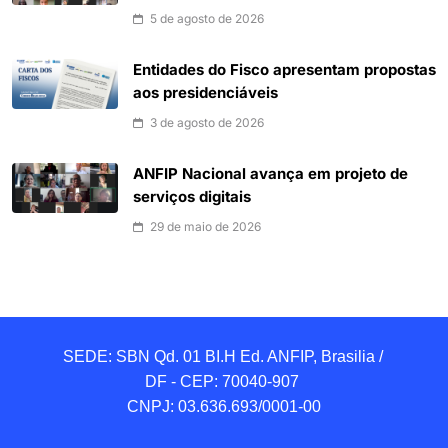
5 de agosto de 2026
Entidades do Fisco apresentam propostas
aos presidenciáveis
3 de agosto de 2026
ANFIP Nacional avança em projeto de
serviços digitais
29 de maio de 2026
SEDE: SBN Qd. 01 BI.H Ed. ANFIP, Brasilia / 
DF - CEP: 70040-907 

CNPJ: 03.636.693/0001-00