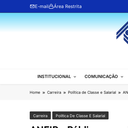
Skip
E-mail
Área Restrita
to
content
ANFIP Nacional
INSTITUCIONAL
COMUNICAÇÃO
Home
Carreira
Política de Classe e Salarial
AN
Carreira
Política De Classe E Salarial