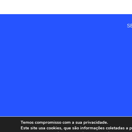
SE
Temos compromisso com a sua privacidade.
Este site usa cookies, que são informações coletadas a