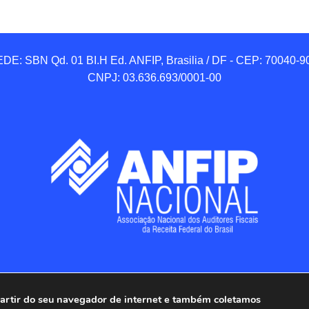
DE: SBN Qd. 01 BI.H Ed. ANFIP, Brasilia / DF - CEP: 70040-90
CNPJ: 03.636.693/0001-00
 partir do seu navegador de internet e também coletamos