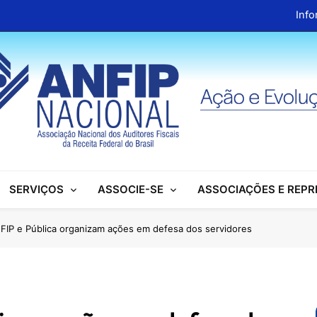
Info
ANFIP Nacional recebe visita da superintendente d
Preparativos para o XIX Encontro Na
Almoço em homenagem ao Dia dos 
Info
ANFIP Nacional recebe visita da superintendente d
SERVIÇOS
ASSOCIE-SE
ASSOCIAÇÕES E REP
Preparativos para o XIX Encontro Na
Almoço em homenagem ao Dia dos 
FIP e Pública organizam ações em defesa dos servidores