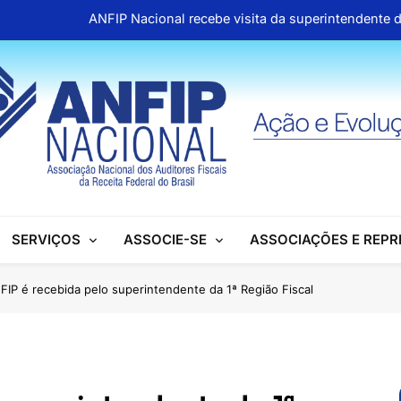
ANFIP Nacional recebe visita da superintendente d
Preparativos para o XIX Encontro Na
Almoço em homenagem ao Dia dos 
Info
ANFIP Nacional recebe visita da superintendente d
Preparativos para o XIX Encontro Na
SERVIÇOS
ASSOCIE-SE
ASSOCIAÇÕES E REP
Almoço em homenagem ao Dia dos 
FIP é recebida pelo superintendente da 1ª Região Fiscal