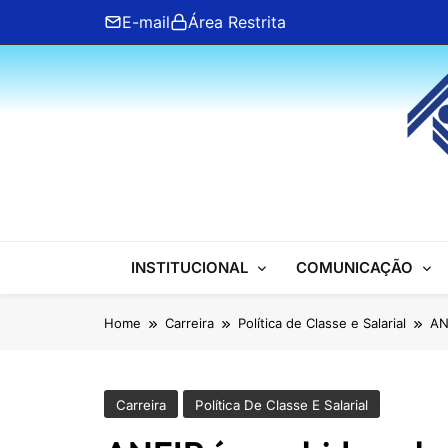
Skip
E-mail
Área Restrita
to
content
ANFIP Nacional
INSTITUCIONAL
COMUNICAÇÃO
Home
Carreira
Política de Classe e Salarial
AN
Carreira
Política De Classe E Salarial