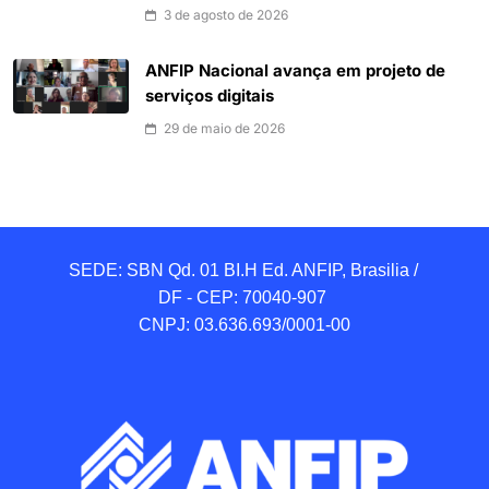
3 de agosto de 2026
ANFIP Nacional avança em projeto de
serviços digitais
29 de maio de 2026
SEDE: SBN Qd. 01 BI.H Ed. ANFIP, Brasilia / 
DF - CEP: 70040-907 

CNPJ: 03.636.693/0001-00