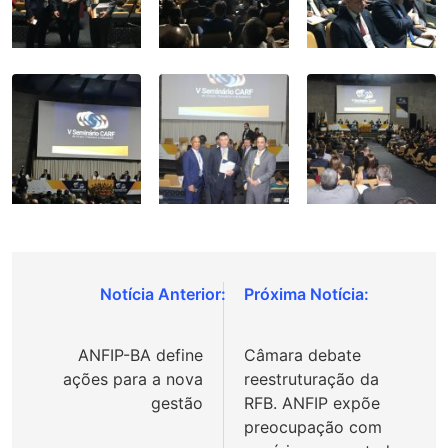
Navegação
de
ANFIP-BA define
Câmara debate
Post
ações para a nova
reestruturação da
gestão
RFB. ANFIP expõe
preocupação com