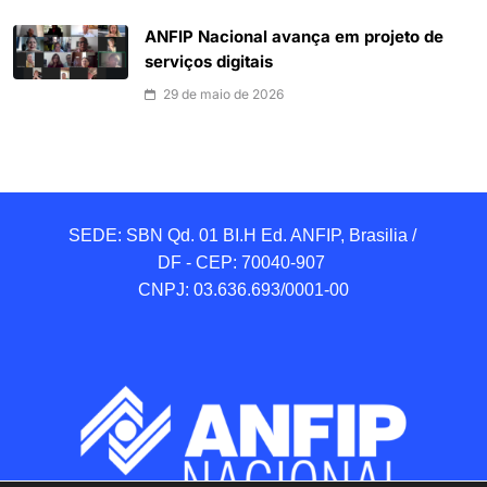
ANFIP Nacional avança em projeto de
serviços digitais
29 de maio de 2026
SEDE: SBN Qd. 01 BI.H Ed. ANFIP, Brasilia / 
DF - CEP: 70040-907 

CNPJ: 03.636.693/0001-00