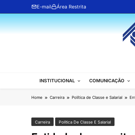
Skip
E-mail
Área Restrita
to
content
ANFIP Nacional
INSTITUCIONAL
COMUNICAÇÃO
Home
Carreira
Política de Classe e Salarial
En
Carreira
Política De Classe E Salarial