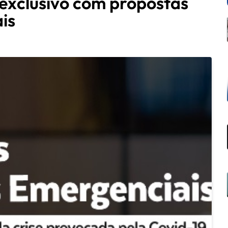
 exclusivo com propostas
is