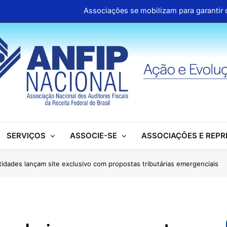
Associações se mobilizam para garantir d
ANFIP Nacional participa de semi
Clipp
Cartilhas da Decipex estão dispon
Associações se mobilizam para garantir d
ANFIP Nacional participa de semi
SERVIÇOS
ASSOCIE-SE
ASSOCIAÇÕES E REP
Clipp
Cartilhas da Decipex estão dispon
tidades lançam site exclusivo com propostas tributárias emergenciais