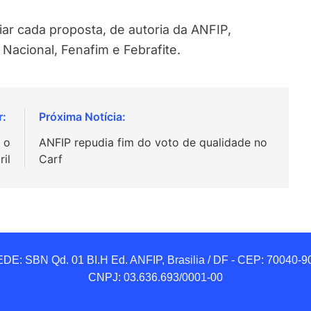
iar cada proposta, de autoria da ANFIP,
 Nacional, Fenafim e Febrafite.
 o
ANFIP repudia fim do voto de qualidade no
ril
Carf
DE: SBN Qd. 01 BI.H Ed. ANFIP, Brasilia / DF - CEP: 70040-90
CNPJ: 03.636.693/0001-00