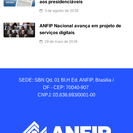
aos presidenciáveis
3 de agosto de 2026
ANFIP Nacional avança em projeto de
serviços digitais
29 de maio de 2026
SEDE: SBN Qd. 01 BI.H Ed. ANFIP, Brasilia / 
DF - CEP: 70040-907 

CNPJ: 03.636.693/0001-00