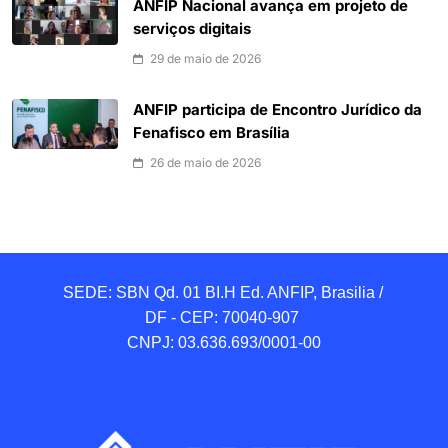
ANFIP Nacional avança em projeto de
serviços digitais
29 de maio de 2026
ANFIP participa de Encontro Jurídico da
Fenafisco em Brasília
26 de maio de 2026
SEDE: SBN Qd. 01 BI.H Ed. ANFIP, Brasilia / 
DF - CEP: 70040-907 

CNPJ: 03.636.693/0001-00