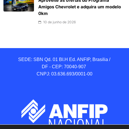
Aproveite as ofertas do Programa
Amigos Chevrolet e adquira um modelo
0km
10 de junho de 2026
SEDE: SBN Qd. 01 BI.H Ed. ANFIP, Brasilia / 
DF - CEP: 70040-907 

CNPJ: 03.636.693/0001-00