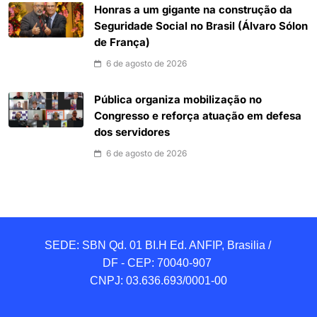
Honras a um gigante na construção da
Seguridade Social no Brasil (Álvaro Sólon
de França)
6 de agosto de 2026
Pública organiza mobilização no
Congresso e reforça atuação em defesa
dos servidores
6 de agosto de 2026
SEDE: SBN Qd. 01 BI.H Ed. ANFIP, Brasilia / 
DF - CEP: 70040-907 

CNPJ: 03.636.693/0001-00