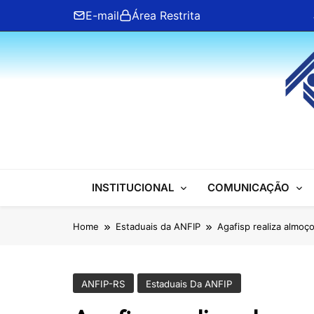
Skip
E-mail
Área Restrita
to
content
ANFIP Nacional
INSTITUCIONAL
COMUNICAÇÃO
Home
Estaduais da ANFIP
Agafisp realiza almo
ANFIP-RS
Estaduais Da ANFIP