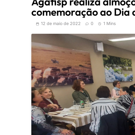
Agafisp realiza almoç
comemoração ao Dia 
12 de maio de 2022
0
1 Mins