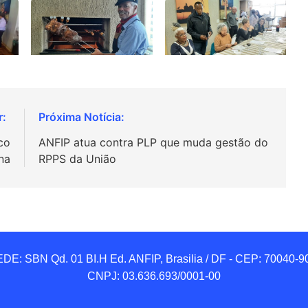
co
ANFIP atua contra PLP que muda gestão do
na
RPPS da União
DE: SBN Qd. 01 BI.H Ed. ANFIP, Brasilia / DF - CEP: 70040-90
CNPJ: 03.636.693/0001-00