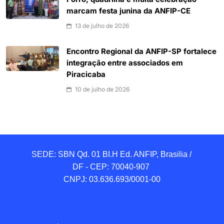
marcam festa junina da ANFIP-CE
13 de julho de 2026
Encontro Regional da ANFIP-SP fortalece
integração entre associados em
Piracicaba
10 de julho de 2026
SEDE: SBN Qd. 01 BI.H Ed. ANFIP, Brasilia / 
DF - CEP: 70040-907 

CNPJ: 03.636.693/0001-00