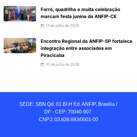
Forró, quadrilha e muita celebração
marcam festa junina da ANFIP-CE
13 de julho de 2026
Encontro Regional da ANFIP-SP fortalece
integração entre associados em
Piracicaba
10 de julho de 2026
SEDE: SBN Qd. 01 BI.H Ed. ANFIP, Brasilia / 
DF - CEP: 70040-907 

CNPJ: 03.636.693/0001-00