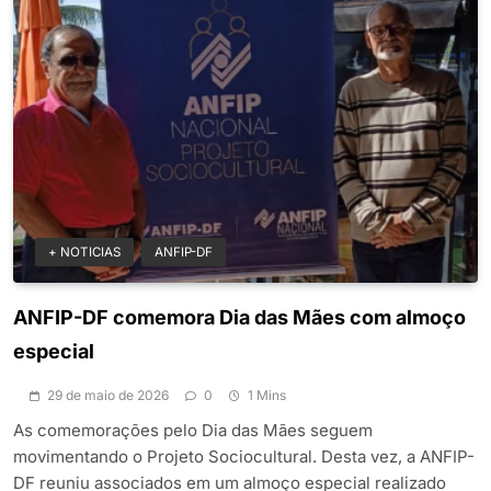
+ NOTICIAS
ANFIP-DF
ANFIP-DF comemora Dia das Mães com almoço
especial
29 de maio de 2026
0
1 Mins
As comemorações pelo Dia das Mães seguem
movimentando o Projeto Sociocultural. Desta vez, a ANFIP-
DF reuniu associados em um almoço especial realizado