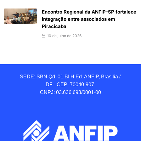
Encontro Regional da ANFIP-SP fortalece
integração entre associados em
Piracicaba
10 de julho de 2026
SEDE: SBN Qd. 01 BI.H Ed. ANFIP, Brasilia / 
DF - CEP: 70040-907 

CNPJ: 03.636.693/0001-00