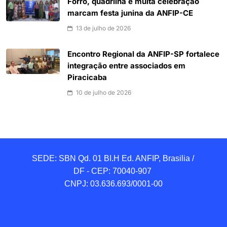
Forró, quadrilha e muita celebração
marcam festa junina da ANFIP-CE
13 de julho de 2026
Encontro Regional da ANFIP-SP fortalece
integração entre associados em
Piracicaba
10 de julho de 2026
SEDE: SBN Qd. 01 BI.H Ed. ANFIP, Brasilia / 
DF - CEP: 70040-907 

CNPJ: 03.636.693/0001-00