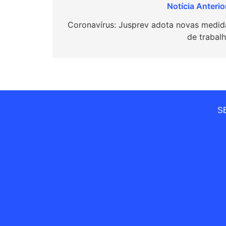
Navegação
de
Coronavírus: Jusprev adota novas medid
de trabal
Post
SE