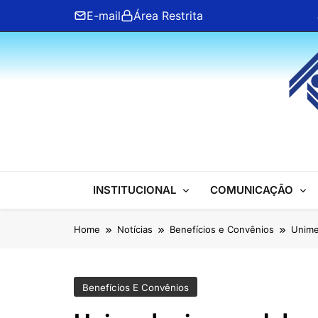
Skip
E-mail
Área Restrita
to
content
ANFIP Nacional
INSTITUCIONAL
COMUNICAÇÃO
Home
Notícias
Benefícios e Convênios
Unime
Benefícios E Convênios