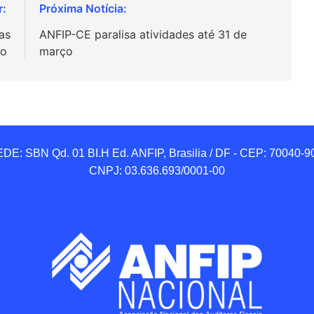
as
ANFIP-CE paralisa atividades até 31 de
ho
março
DE: SBN Qd. 01 BI.H Ed. ANFIP, Brasilia / DF - CEP: 70040-90
CNPJ: 03.636.693/0001-00