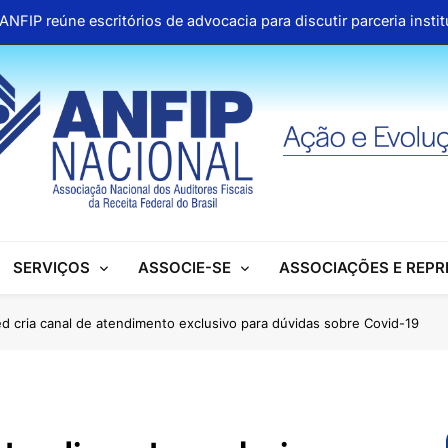
ANFIP reúne escritórios de advocacia para discutir parceria inst
Honras a um gigante na construção da Seguridade Socia
Pública organiza mobilização no Congresso e refo
Aproveite os descontos 
ANFIP reúne escritórios de advocacia para discutir parceria inst
Honras a um gigante na construção da Seguridade Socia
SERVIÇOS
ASSOCIE-SE
ASSOCIAÇÕES E REP
Pública organiza mobilização no Congresso e refo
Aproveite os descontos 
d cria canal de atendimento exclusivo para dúvidas sobre Covid-19