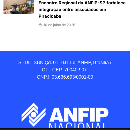
Encontro Regional da ANFIP-SP fortalece
integração entre associados em
Piracicaba
10 de julho de 2026
SEDE: SBN Qd. 01 BI.H Ed. ANFIP, Brasilia / 
DF - CEP: 70040-907 

CNPJ: 03.636.693/0001-00