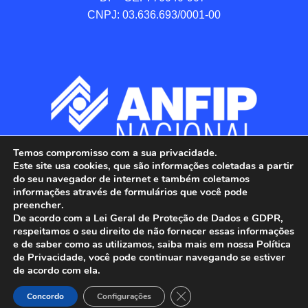
CNPJ: 03.636.693/0001-00
Temos compromisso com a sua privacidade.
Este site usa cookies, que são informações coletadas a partir
do seu navegador de internet e também coletamos
informações através de formulários que você pode
preencher.
De acordo com a Lei Geral de Proteção de Dados e GDPR,
respeitamos o seu direito de não fornecer essas informações
e de saber como as utilizamos, saiba mais em nossa Política
de Privacidade, você pode continuar navegando se estiver
ANFIP - Associação Nacional dos Auditores 
de acordo com ela.
Fiscais da Receita Federal do Brasil.

Close GDPR Cookie Banner
Todos os Direitos Reservados.

Concordo
Configurações