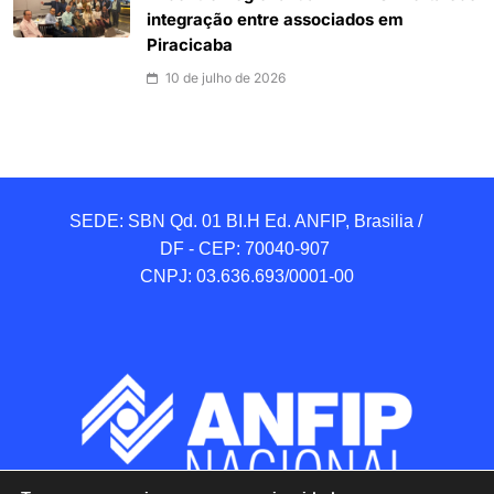
integração entre associados em
Piracicaba
10 de julho de 2026
SEDE: SBN Qd. 01 BI.H Ed. ANFIP, Brasilia / 
DF - CEP: 70040-907 

CNPJ: 03.636.693/0001-00