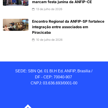
marcam festa junina da ANFIP-CE
13 de julho de 2026
Encontro Regional da ANFIP-SP fortalece
integração entre associados em
Piracicaba
10 de julho de 2026
SEDE: SBN Qd. 01 BI.H Ed. ANFIP, Brasilia / 
DF - CEP: 70040-907 

CNPJ: 03.636.693/0001-00