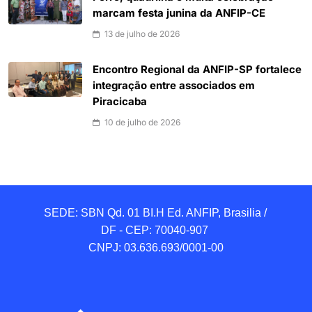
marcam festa junina da ANFIP-CE
13 de julho de 2026
Encontro Regional da ANFIP-SP fortalece
integração entre associados em
Piracicaba
10 de julho de 2026
SEDE: SBN Qd. 01 BI.H Ed. ANFIP, Brasilia / 
DF - CEP: 70040-907 

CNPJ: 03.636.693/0001-00