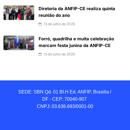
Diretoria da ANFIP-CE realiza quinta
reunião do ano
13 de julho de 2026
Forró, quadrilha e muita celebração
marcam festa junina da ANFIP-CE
13 de julho de 2026
SEDE: SBN Qd. 01 BI.H Ed. ANFIP, Brasilia / 
DF - CEP: 70040-907 

CNPJ: 03.636.693/0001-00