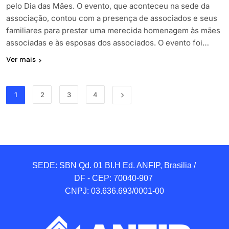
pelo Dia das Mães. O evento, que aconteceu na sede da
associação, contou com a presença de associados e seus
familiares para prestar uma merecida homenagem às mães
associadas e às esposas dos associados. O evento foi…
Ver mais
1
2
3
4
SEDE: SBN Qd. 01 BI.H Ed. ANFIP, Brasilia / 
DF - CEP: 70040-907 

CNPJ: 03.636.693/0001-00