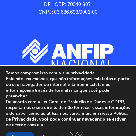
DF - CEP: 70040-907 

CNPJ: 03.636.693/0001-00
Temos compromisso com a sua privacidade.
Este site usa cookies, que são informações coletadas a partir
do seu navegador de internet e também coletamos
informações através de formulários que você pode
preencher.
De acordo com a Lei Geral de Proteção de Dados e GDPR,
respeitamos o seu direito de não fornecer essas informações
e de saber como as utilizamos, saiba mais em nossa Política
de Privacidade, você pode continuar navegando se estiver
ANFIP - Associação Nacional dos Auditores 
de acordo com ela.
Fiscais da Receita Federal do Brasil.

Todos os Direitos Reservados.

Close GDPR Cookie Banner