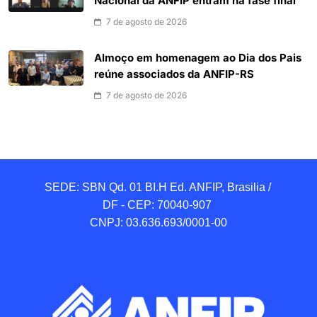
Nacional da ANFIP entram na fase final
7 de agosto de 2026
Almoço em homenagem ao Dia dos Pais
reúne associados da ANFIP-RS
7 de agosto de 2026
SEDE: SBN Qd. 01 BI.H Ed. ANFIP, Brasilia / 
DF - CEP: 70040-907 

CNPJ: 03.636.693/0001-00