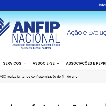
Info
ANFIP Nacional recebe visita da superintendente d
Preparativos para o XIX Encontro Na
Almoço em homenagem ao Dia dos 
Info
ANFIP Nacional recebe visita da superintendente d
SERVIÇOS
ASSOCIE-SE
ASSOCIAÇÕES E REP
Preparativos para o XIX Encontro Na
Almoço em homenagem ao Dia dos 
-SC realiza jantar de confraternização de fim de ano