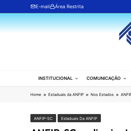
Skip
E-mail
Área Restrita
to
content
ANFIP Nacional
INSTITUCIONAL
COMUNICAÇÃO
Home
Estaduais da ANFIP
Nos Estados
ANFIP
ANFIP-SC
Estaduais Da ANFIP