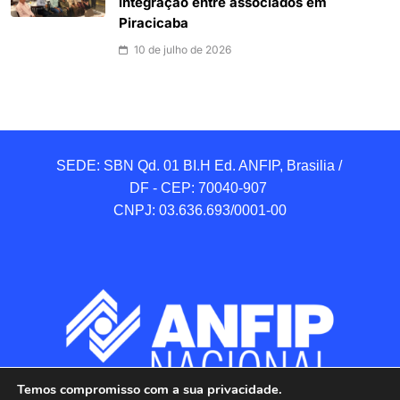
integração entre associados em
Piracicaba
10 de julho de 2026
SEDE: SBN Qd. 01 BI.H Ed. ANFIP, Brasilia / 
DF - CEP: 70040-907 

CNPJ: 03.636.693/0001-00
Temos compromisso com a sua privacidade.