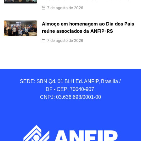
7 de agosto de 2026
Almoço em homenagem ao Dia dos Pais
reúne associados da ANFIP-RS
7 de agosto de 2026
SEDE: SBN Qd. 01 BI.H Ed. ANFIP, Brasilia / 
DF - CEP: 70040-907 

CNPJ: 03.636.693/0001-00