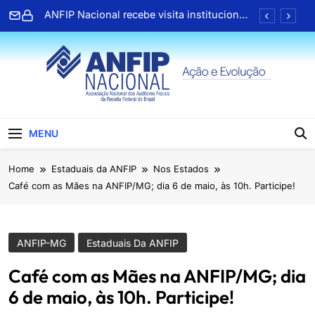
Skip
de França)
ANFIP Nacional recebe visita institucional
to
da diretoria da Jusprev
content
Clipping ANFIP: Seleção diária de notícias
ANFIP reúne escritórios de advocacia para
discutir parceria em benefício dos
associados
Honras a um gigante na construção da
Seguridade Social no Brasil (Álvaro Sólon
ANFIP Nacional
de França)
ANFIP Nacional recebe visita institucional
MENU
da diretoria da Jusprev
Clipping ANFIP: Seleção diária de notícias
Home
Estaduais da ANFIP
Nos Estados
Café com as Mães na ANFIP/MG; dia 6 de maio, às 10h. Participe!
ANFIP reúne escritórios de advocacia para
discutir parceria em benefício dos
associados
Honras a um gigante na construção da
Seguridade Social no Brasil (Álvaro Sólon
ANFIP-MG
Estaduais Da ANFIP
de França)
Café com as Mães na ANFIP/MG; dia
6 de maio, às 10h. Participe!