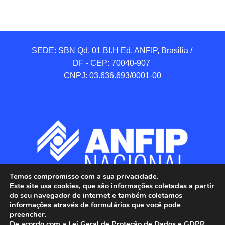
SEDE: SBN Qd. 01 BI.H Ed. ANFIP, Brasilia / 
DF - CEP: 70040-907 

CNPJ: 03.636.693/0001-00
Temos compromisso com a sua privacidade.
Este site usa cookies, que são informações coletadas a partir
do seu navegador de internet e também coletamos
informações através de formulários que você pode
preencher.
De acordo com a Lei Geral de Proteção de Dados e GDPR,